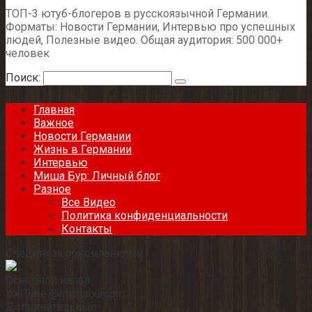
ТОП-3 ютуб-блогеров в русскоязычной Германии.
Форматы: Новости Германии, Интервью про успешных
людей, Полезные видео. Общая аудитория: 500 000+
человек
Поиск:
Главная
Важное
Новости Германии
Жизнь в Германии
Интервью
Миша Бур: Личный блог
Разное
Все Видео
Политика конфиденциальности
Контакты
Следите за обновлениями
Основной канал
YouTube @mishaburcom
Дополнительные