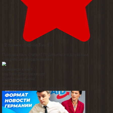
(
2
оценки, среднее
5
из
5
)
0
Понравилась статья? Поделиться с друзьями:
Следите за обновлениями
Основной канал
YouTube @mishaburcom
Дополнительные
@mishaburcom
Вам также может быть интересно