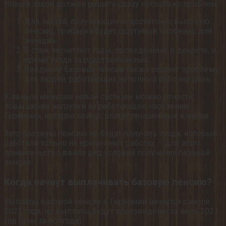
Новый закон должен решить сразу несколько проблем:
Для людей, получающих недостаточно высокую
пенсию, прибавка будет ощутимой, особенно для
женщин;
В стаж засчитают годы, проведенные в декрете, и
время ухода за родственниками;
Введение базовой пенсии также решает проблему
для людей, работающих неполный рабочий день.
К явным минусам новой системы можно отнести
повышение нагрузки на работающее население
Германии, которое сейчас платит пенсионные взносы.
Зато базовую пенсию не будут получать люди, которые
работали только на временных работах — для этого
правительство ввело ряд условий получения базовой
пенсии.
Когда начнут выплачивать базовую пенсию?
Выплаты базовой пенсии в Германии начнутся с июля
2021 года, но выплаты будут произведены за весь 2021
год (а не за полгода).