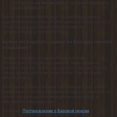
составлять
не менее 30%
от среднего заработка
застрахованного.
Время получения пособия по безработице, период
временной работы без уплаты взносов (мини-джоб), а
также период школьного образования, не
засчитываются за рабочий стаж.
Нужно ли подавать заявку на базовую пенсию
в Германии?
Заявку подавать не нужно. Новая система
автоматически проверяет, имеете ли вы право на
базовую пенсию, то есть на доплату к пенсии. Оплата
также производится автоматически. Вам не нужно
ничего делать.
Базовая надбавка к пенсии выплачивается по всем
типам пенсий, то есть пенсиям по старости, пенсиям по
потере кормильца (пенсии вдовам и вдовцам) и
пенсиям по инвалидности.
Источник:
Постановление о Базовой пенсии