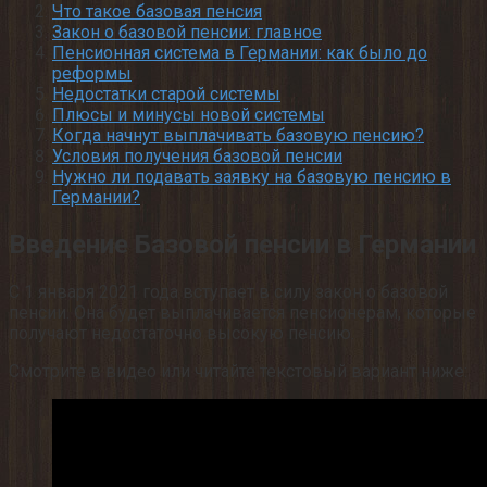
Что такое базовая пенсия
Закон о базовой пенсии: главное
Пенсионная система в Германии: как было до
реформы
Недостатки старой системы
Плюсы и минусы новой системы
Когда начнут выплачивать базовую пенсию?
Условия получения базовой пенсии
Нужно ли подавать заявку на базовую пенсию в
Германии?
Введение Базовой пенсии в Германии
С 1 января 2021 года вступает в силу закон о базовой
пенсии. Она будет выплачивается пенсионерам, которые
получают недостаточно высокую пенсию.
Смотрите в видео или читайте текстовый вариант ниже: