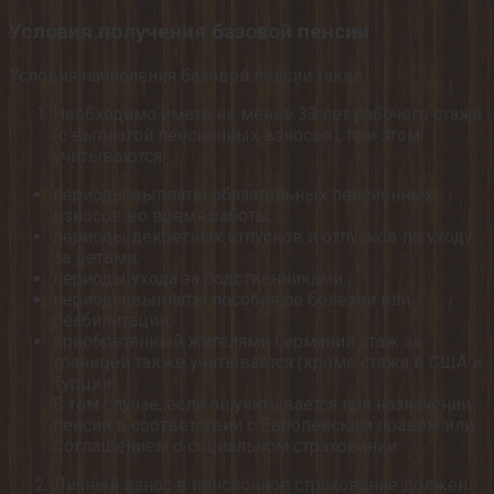
Условия получения базовой пенсии
Условия начисления базовой пенсии такие:
Необходимо иметь не менее 33 лет рабочего стажа
(с выплатой пенсионных взносов), при этом
учитываются:
периоды выплаты обязательных пенсионных
взносов во время работы;
периоды декретных отпусков и отпусков по уходу
за детьми;
периоды ухода за родственниками;
периоды выплаты пособия по болезни или
реабилитации;
приобретенный жителями Германии стаж за
границей также учитывается (кроме стажа в США и
Турции).
В том случае, если он учитывается при назначении
пенсии в соответствии с Европейским правом или
Соглашением о социальном страховании
Личный взнос в пенсионное страхование должен