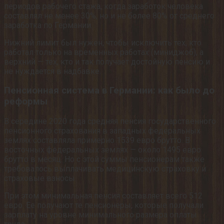
периодов рабочего стажа, когда заработок человека
составлял не менее 30%, но и не более 80% от среднего
заработка по Германии.
Нижний лимит был нужен, чтобы исключить тех, кто
работал только на временных работах (миниджоб), а
верхний — тех, кто и так получает достойную пенсию и
не нуждается в надбавке.
Пенсионная система в Германии: как было до
реформы
В середине 2020 года средняя пенсия государственного
пенсионного страхования в западных федеральных
землях составляла примерно 1539 евро брутто. В
восточных федеральных землях — около 1495 евро
брутто в месяц. Но с этой суммы пенсионерам также
требовалось выплачивать медицинскую страховку и
страховые взносы.
При этом минимальная пенсия составляет всего 512
евро. Ее получают те пенсионеры, которые получали
зарплату на уровне минимального размера оплаты