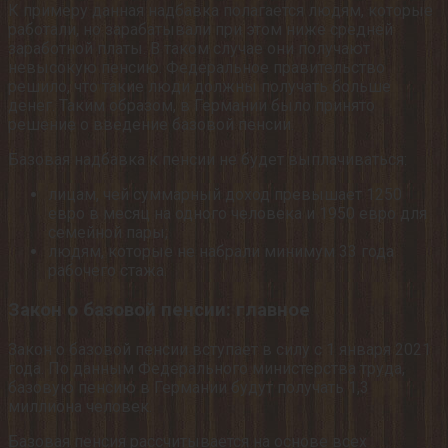
К примеру данная надбавка полагается людям, которые
работали, но зарабатывали при этом ниже средней
заработной платы. В таком случае они получают
невысокую пенсию. Федеральное правительство
решило, что такие люди должны получать больше
денег. Таким образом, в Германии было принято
решение о введение базовой пенсии.
Базовая надбавка к пенсии не будет выплачиваться:
лицам, чей суммарный доход превышает 1250
евро в месяц на одного человека и 1950 евро для
семейной пары;
людям, которые не набрали минимум 33 года
рабочего стажа.
Закон о базовой пенсии: главное
Закон о базовой пенсии вступает в силу с 1 января 2021
года. По данным Федерального министерства труда,
базовую пенсию в Германии будут получать 1,3
миллиона человек.
Базовая пенсия рассчитывается на основе всех