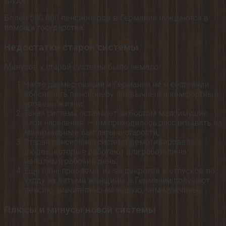
труда.
Более 500 000 пенсионеров в Германии нуждаются в
помощи государства.
Недостатки старой системы
Минусов у старой системы было немало:
Часто размер пенсии в Германии не в состоянии
обеспечить пенсионеру привычный и комфортный
уровень жизни;
Такая система оставляет за бортом малоимущие
слои населения — им приходилось рассчитывать на
минимальные выплаты в старости;
Старая пенсионная система демотивировала
людей, которые работают или работали на
неполный рабочий день;
Еще одна проблема: из-за декретов и отпусков по
уходу за детьми женщины в Германии получают
пенсию значительно меньшую, чем мужчины.
Плюсы и минусы новой системы