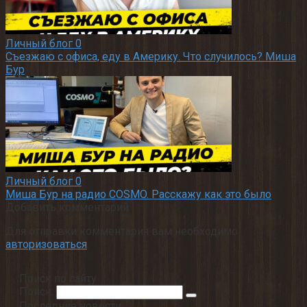
Личный блог
0
Съезжаю с офиса, еду в Америку. Что случилось? Миша
Бур
Личный блог
0
Миша Бур на радио COSMO. Расскажу как это было
Добавить комментарий
Для отправки комментария вам необходимо
авторизоваться
.
Поиск по сайту
Поиск:
Последние новости