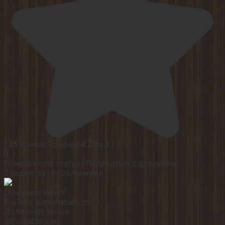
(
35
оценок, среднее
4.2
из
5
)
0
Понравилась статья? Поделиться с друзьями:
Следите за обновлениями
Основной канал
YouTube @mishaburcom
Дополнительные
@mishaburcom