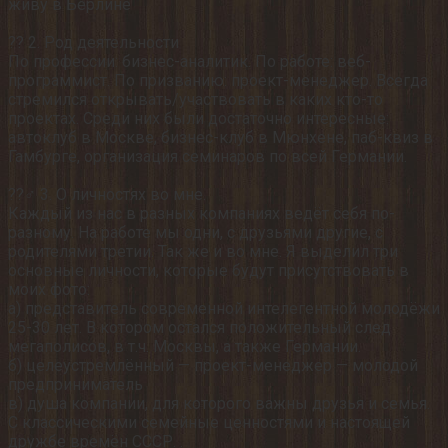
живу в Берлине
⠀
?‍? 2. Род деятельности
По профессии: бизнес-аналитик. По работе: веб-
программист. По призванию: проект-менеджер. Всегда
стремился открывать/участвовать в каких кто-то
проектах. Среди них были достаточно интересные:
автоклуб в Москве, бизнес-клуб в Мюнхене, паб-квиз в
Гамбурге, организация семинаров по всей Германии.
⠀
??‍♂️ 3. О личностях во мне.
Каждый из нас в разных компаниях ведёт себя по-
разному. На работе мы одни, с друзьями другие, с
родителями третии. Так же и во мне. Я выделил три
основные личности, которые будут присутствовать в
моих фото:
а) представитель современной интелегентной молодёжи
25-30 лет. В котором остался положительный след
мегаполисов, в т.ч. Москвы, а также Германии.
б) целеустремлённый — проект-менеджер — молодой
предприниматель
в) душа компании, для которого важны друзья и семья.
С классическими семейные ценностями и настоящей
дружбе времён СССР. .