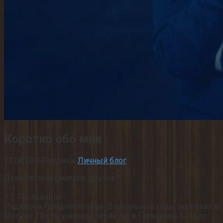
Коротко обо мне
22.04.2019
Рубрика:
Личный блог
Давайте знакомиться, друзья ?
⠀
? 1. Геолокация
Родился в Приднестровье. В школьные годы переехал в
Москву. После универа переехал в Германию. Сейчас