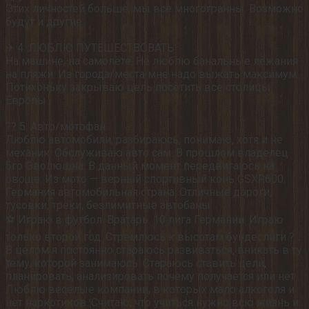
Этих личностей больше, мы все многогранны. Возможно
будут и другие.
⠀
✈ 4. ЛЮБЛЮ ПУТЕШЕСТВОВАТЬ
На машине, на самолёте. Не люблю банальные лежания
на пляжи. Из города/места мне надо выжать максимум.
Потихоньку закрываю цель посетить все столицы
Европы
⠀
??️ 5. Авто/мотофан
Люблю автомобили, разбираюсь, понимаю, хотя и не
механик. Обслуживаю авто сам. В прошлом владелец
5го Эволюшна. В данный момент передвигаюсь на
овоще. Из мото — верный спортивный конь GSXR600.
Германия автомобильная страна. Отличные дороги,
тусовки, треки, безлимитные автобаны. .
⚽ Играю в футбол. Вратарь. 10 лига Германии. Играю
только второй год. Стремлюсь к высотам бундеслиги ? .
В целом я постоянно стараюсь развиваться, вникать в ту
тему, которой занимаюсь. Стараюсь ставить цели,
планировать, анализировать почему получается или нет.
Люблю весёлые компании, в которых мало алкоголя и
нет наркотиков. Считаю, что учиться нужно всю жизнь и