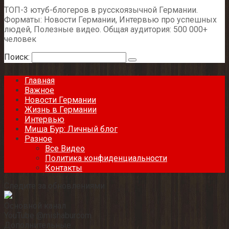
ТОП-3 ютуб-блогеров в русскоязычной Германии.
Форматы: Новости Германии, Интервью про успешных
людей, Полезные видео. Общая аудитория: 500 000+
человек
Поиск:
Главная
Важное
Новости Германии
Жизнь в Германии
Интервью
Миша Бур: Личный блог
Разное
Все Видео
Политика конфиденциальности
Контакты
Следите за обновлениями
Основной канал
YouTube @mishaburcom
Дополнительные