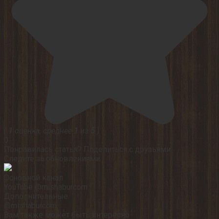
(
1
оценка, среднее
1
из
5
)
0
Понравилась статья? Поделиться с друзьями:
Следите за обновлениями
Основной канал
YouTube @mishaburcom
Дополнительные
@mishaburcom
Вам также может быть интересно