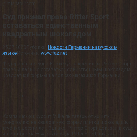
@mishaburcom
Суд признал право Ritter Sport
оставаться единственным
квадратным шоколадом
25.07.2020
Рубрика:
Новости Германии на русском
языке
Источник:
www.faz.net
Федеральный суд в Карлсруэ закрепил за Риттер Спорт
право и дальше оставаться единственным шоколадом
квадратной формы на полках магазинов Германии.
Компания-конкурент Milka пыталась отменить
монополию на квадратную форму плитки шоколада в
течение десяти лет. Однако, Риттер Спорт доказал в суде,
что эта форма — часть бренда Ritter Sport, так как