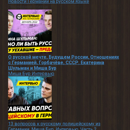
Новости Германии на русском языке
Последние статьи
О русской мечте, Будущем России, Отношениях
с Германией, Горбачёве, СССР. Екатерина
Шульман и Миша Бур
Миша Бур Интервью
13 вопросов к русскому полицейскому из
Германии. Миша Бур. Интервью. Часть 2