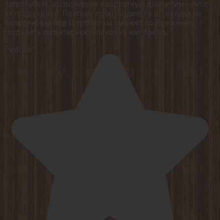
потребитель ассоциирует квадратную форму именно с
их продукцией. Поэтому производитель шоколада из
Вальденбуха под Штутгартом сможет по-прежнему
сохранять характерную упаковку как бренд.
Рейтинг