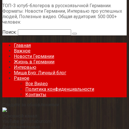
ТОП-3 ютуб-блогеров в русскоязычной Германии.
Форматы: Новости Германии, Интервью про успешных
людей, Полезные видео. Общая аудитория: 500 000+
человек
Поиск:
Главная
Важное
Новости Германии
Жизнь в Германии
Интервью
Миша Бур: Личный блог
Разное
Все Видео
Политика конфиденциальности
Контакты
Следите за обновлениями
Основной канал
YouTube @mishaburcom
Дополнительные