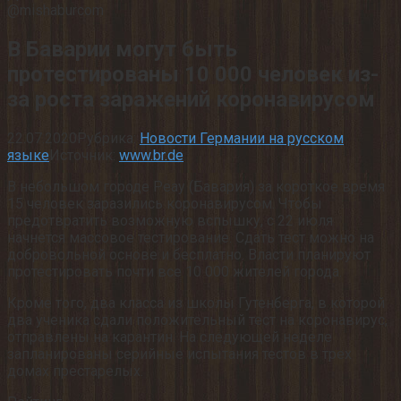
@mishaburcom
В Баварии могут быть
протестированы 10 000 человек из-
за роста заражений коронавирусом
22.07.2020
Рубрика:
Новости Германии на русском
языке
Источник:
www.br.de
В небольшом городе Реау (Бавария) за короткое время
15 человек заразились коронавирусом. Чтобы
предотвратить возможную вспышку, с 22 июля
начнется массовое тестирование. Сдать тест можно на
добровольной основе и бесплатно. Власти планируют
протестировать почти все 10 000 жителей города.
Кроме того, два класса из школы Гутенберга, в которой
два ученика сдали положительный тест на коронавирус,
отправлены на карантин. На следующей неделе
запланированы серийные испытания тестов в трех
домах престарелых.