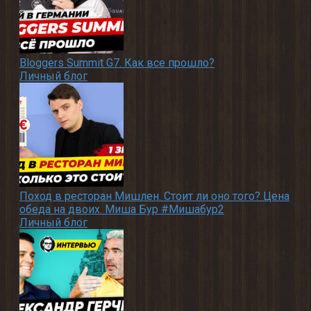
Bloggers Summit G7. Как все прошло?
Личный блог
Поход в ресторан Мишлен. Стоит ли оно того? Цена
обеда на двоих. Миша Бур #Мишабур2
Личный блог