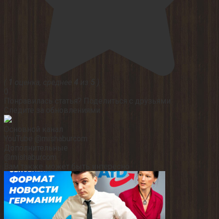
(
1
оценка, среднее
4
из
5
)
0
Понравилась статья? Поделиться с друзьями:
Следите за обновлениями
Основной канал
YouTube @mishaburcom
Дополнительные
@mishaburcom
Вам также может быть интересно