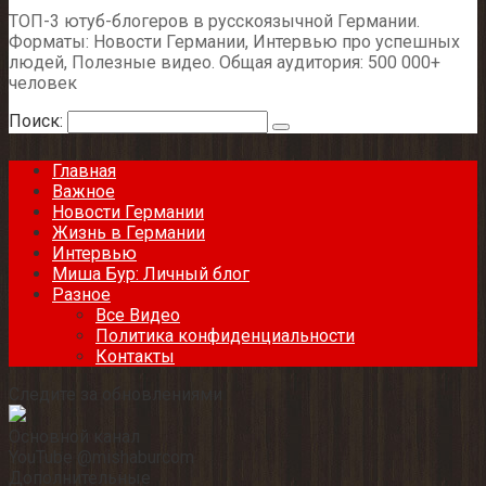
ТОП-3 ютуб-блогеров в русскоязычной Германии.
Форматы: Новости Германии, Интервью про успешных
людей, Полезные видео. Общая аудитория: 500 000+
человек
Поиск:
Главная
Важное
Новости Германии
Жизнь в Германии
Интервью
Миша Бур: Личный блог
Разное
Все Видео
Политика конфиденциальности
Контакты
Следите за обновлениями
Основной канал
YouTube @mishaburcom
Дополнительные