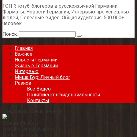
ТОП-3 ютуб-блогеров в русскоязычной Германии.
Форматы: Новости Германии, Интервью про успешных
людей, Полезные видео. Общая аудитория: 500 000+
человек
Поиск:
Главная
Важное
Новости Германии
Жизнь в Германии
Интервью
Миша Бур: Личный блог
Разное
Все Видео
Политика конфиденциальности
Контакты
Следите за обновлениями
Основной канал
YouTube @mishaburcom
Дополнительные