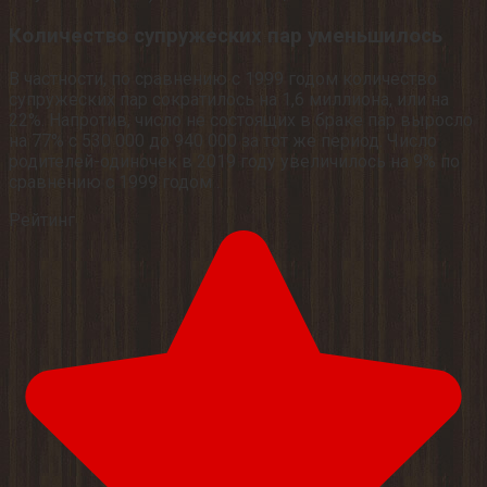
Количество супружеских пар уменьшилось
В частности, по сравнению с 1999 годом количество
супружеских пар сократилось на 1,6 миллиона, или на
22%. Напротив, число не состоящих в браке пар выросло
на 77% с 530 000 до 940 000 за тот же период. Число
родителей-одиночек в 2019 году увеличилось на 9% по
сравнению с 1999 годом .
Рейтинг