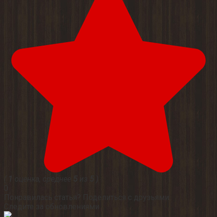
(
1
оценка, среднее
5
из
5
)
0
Понравилась статья? Поделиться с друзьями:
Следите за обновлениями