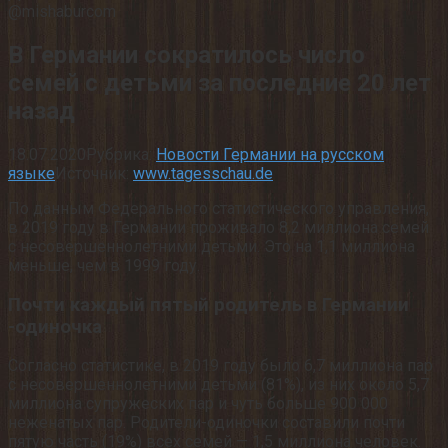
@mishaburcom
В Германии сократилось число
семей с детьми за последние 20 лет
назад
18.07.2020
Рубрика:
Новости Германии на русском
языке
Источник:
www.tagesschau.de
По данным Федерального статистического управления,
в 2019 году в Германии проживало 8,2 миллиона семей
с несовершеннолетними детьми. Это на 1,1 миллиона
меньше, чем в 1999 году.
Почти каждый пятый родитель в Германии
-одиночка
Согласно статистике, в 2019 году было 6,7 миллиона пар
с несовершеннолетними детьми (81%), из них около 5,7
миллиона супружеских пар и чуть больше 900 000
неженатых пар. Родители-одиночки составили почти
пятую часть (19%) всех семей — 1,5 миллиона человек.