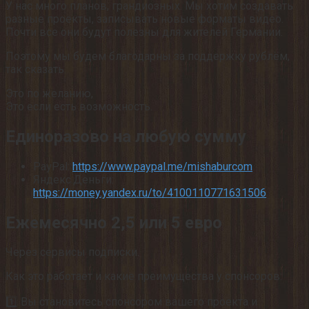
У нас много планов, грандиозных. Мы хотим создавать
разные проекты, записывать новые форматы видео.
Почти все они будут полезны для жителей Германии.
Поэтому мы будем благодарны за поддержку рублём,
так сказать.
Это по желанию,
Это если есть возможность.
Единоразово на любую сумму
PayPal:
https://www.paypal.me/mishaburcom
Яндекс.Деньги:
https://money.yandex.ru/to/4100110771631506
Ежемесячно 2,5 или 5 евро
Через сервисы подписки.
Как это работает и какие преимущества у спонсоров:
1️⃣ Вы становитесь спонсором вашего проекта и