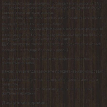
оформляете ежемесячную подписку (например, за 1.99
€) . Сервис выбираете какой вам удобно. Деньги будут
списываться автоматически.
2️⃣ Мы предоставляем для вас эксклюзивный материал,
который закрыт от других людей
3️⃣ Сначала мы будем публиковать видео с ответами на
ваши вопросы, а потом придумаем еще крутые фишки,
например, закрытый чат для общения.
4️⃣ Спонсорство также позволит выпускать нам новые
форматы, а это ещё больше видео! ?
Кстати, вы будете получать уведомления о новых
закрытых записях.
Важно: Вы всегда сможете прекратить спонсорство.
Каждый спонсор — это поддержка проекта и вклад в
развитие!
Сделаем вместе крутой канал для русскоязычных
жителей Германии!
Доступные сервисы