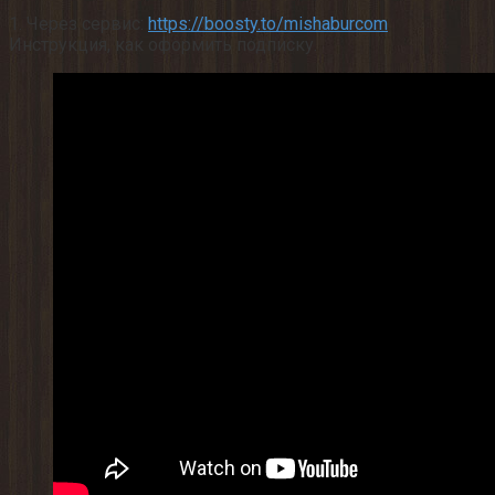
1. Через сервис:
https://boosty.to/mishaburcom
Инструкция, как оформить подписку.