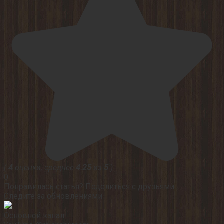
(
4
оценки, среднее
4.25
из
5
)
0
Понравилась статья? Поделиться с друзьями:
Следите за обновлениями
Основной канал