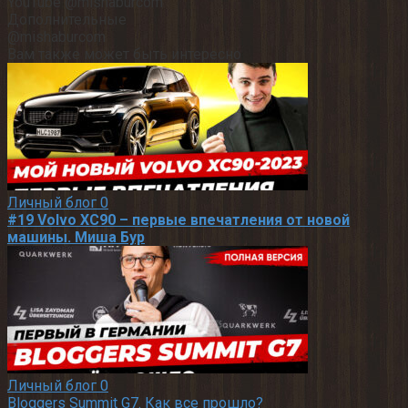
YouTube @mishaburcom
Дополнительные
@mishaburcom
Вам также может быть интересно
Личный блог
0
#19 Volvo XC90 – первые впечатления от новой
машины. Миша Бур
Личный блог
0
Bloggers Summit G7. Как все прошло?