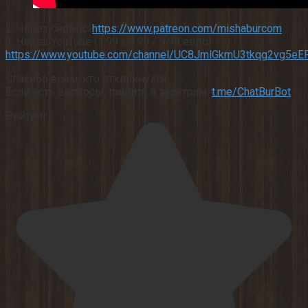
2. Через сервис:
https://www.patreon.com/mishaburcom
3. Через YouTube (1.99 / 4.99 / 9.99 евро)
https://www.youtube.com/channel/UC8JmlGkmU3tkqg2vg5eEF
Спасибо всем, кто откликнулся.
Если есть вопросы, пишите в телеграм:
t.me/ChatBurBot
Рейтинг