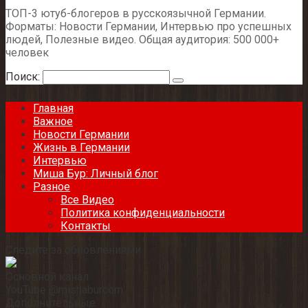
ТОП-3 ютуб-блогеров в русскоязычной Германии.
Форматы: Новости Германии, Интервью про успешных
людей, Полезные видео. Общая аудитория: 500 000+
человек
Поиск:
Главная
Важное
Новости Германии
Жизнь в Германии
Интервью
Миша Бур: Личный блог
Разное
Все Видео
Политика конфиденциальности
Контакты
Следите за обновлениями
Основной канал
YouTube @mishaburcom
Дополнительные