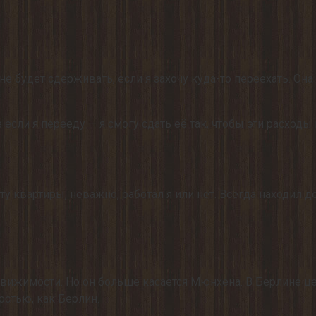
 будет сдерживать, если я захочу куда-то переехать. Она
 если я перееду — я смогу сдать её так, чтобы эти расход
ату квартиры, неважно, работал я или нет. Всегда находил
движимости. Но он больше касается Мюнхена. В Берлине це
стью, как Берлин.