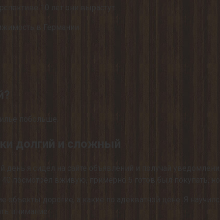
рспективе 10 лет они вырастут.
движимость в Германии
й?
 жильё побольше.
еки долгий и сложный
ый день я сидел на сайте объявлений и получай уведомлени
о 40 посмотрел вживую, примерно 5 готов был покупать, но 
кие объекты дорогие, а какие по адекватной цене. Я научи
ать внимание.