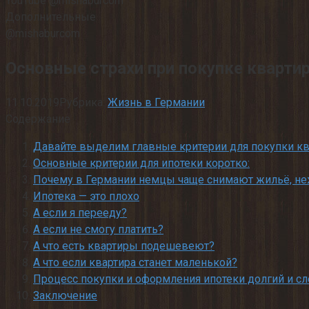
YouTube @mishaburcom
Дополнительные
@mishaburcom
Основные страхи при покупке кварти
11.10.2019
Рубрика:
Жизнь в Германии
Содержание
Давайте выделим главные критерии для покупки кв
Основные критерии для ипотеки коротко:
Почему в Германии немцы чаще снимают жильё, не
Ипотека — это плохо
А если я перееду?
А если не смогу платить?
А что есть квартиры подешевеют?
А что если квартира станет маленькой?
Процесс покупки и оформления ипотеки долгий и с
Заключение