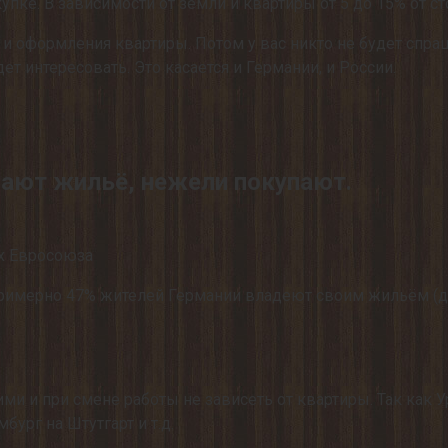
купке. В зависимости от земли и квартиры от 5 до 15% от 
 оформления квартиры. Потом у вас никто не будет спраши
ет интересовать. Это касается и Германии, и России.
ают жильё, нежели покупают.
х Евросоюза
римерно 47% жителей Германии владеют своим жильём (да
ми и при смене работы не зависеть от квартиры. Так как
бург на Штутгарт и т.д.