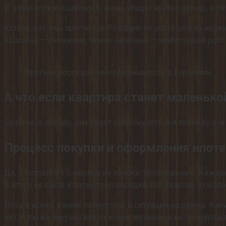
И даже если я ошибаюсь, цены упадут краткосрочно, в пе
Кстати, вот вам прогноз от Postbank по росту цен на не
Красный — снижение, тёмно-зелёный — наибольший рост.
Прогноз роста цен на недвижимость в Германии
А что если квартира станет маленько
Сдам её в аренду, она будет себя окупать, а я перееду в
Процесс покупки и оформления ипот
Да, я потратил 1.5 месяца на поиски. Интенсивные. Кажд
В итоге на сайте я посмотрел порядка 300 квартир и окол
Пока я искал, я вник полностью в ситуации на рынке. Ка
нет. А также выучил все нужные термины и на что обращ