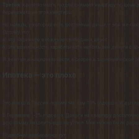
Третья:
какая-то часть людей снимает квартиру по цене 
переезжать из этой квартиры.
Но немцы, у которых есть достаточно денег — всё же по
Потому что:
а) это надёжное вложение свободных денег
б) это возможность зарабатывать небольшие деньги с 
И дело не в национальности, а скорее в экономической 
Ипотека — это плохо
Это плохо в России, потому что там 10% годовых. И выгля
В Германии 1-2% годовых. Деньги на квартиру достаточно 
всю сумму накопить ещё не успел. Мне нужно было расш
Подробнее разбирались тут: