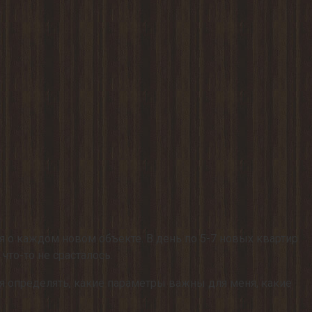
я о каждом новом объекте. В день по 5-7 новых квартир.
что-то не срасталось.
лся определять, какие параметры важны для меня, какие