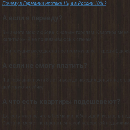
Почему в Германии ипотека 1%, а в России 10% ?
А если я перееду?
Вы знаете мою любовь к новым городам. Квартира меня не
капиталом. Я не привязываюсь к стенам.
При текущих расходах на неё (коммуналка + кредит), даже
А если не смогу платить?
Я в Германии почти 8 лет и всегда находил деньги на опл
действую и сейчас.
А что есть квартиры подешевеют?
Да, есть мнение, что в Германии небольшой пузырь в не
Света не может похвастаться такой недорогой недвижимо