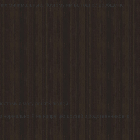
 у них минимальные. Поэтому им выгоднее вообще не
поэтому я могу понять людей.
о нормально. Я не напрягаю друзей и родственников, а