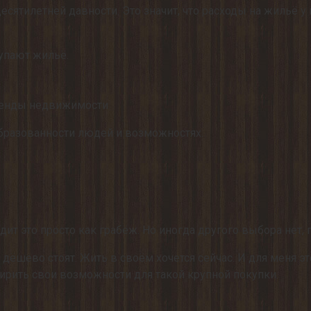
десятилетней давности. Это значит, что расходы на жильё
купают жильё.
аренды недвижимости
образованности людей и возможностях.
дит это просто как грабёж. Но иногда другого выбора нет, 
дёшево стоят. Жить в своём хочется сейчас. И для меня эт
ирить свои возможности для такой крупной покупки.