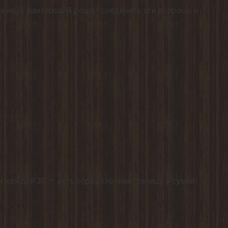
личных факторов. Я решил соединить эти вопросы и
и каждой ЗП — есть определённая граница в сумме