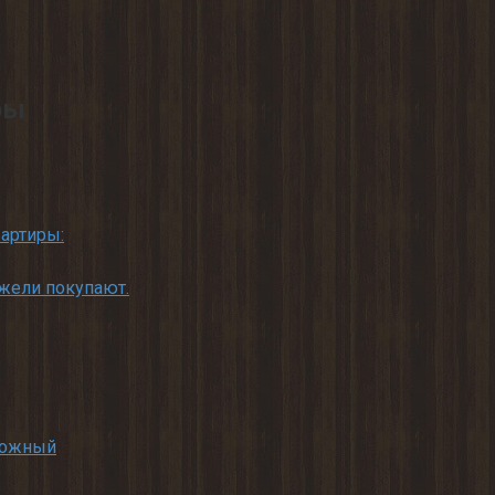
ры
артиры:
жели покупают.
ложный