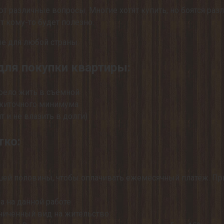
т различные вопросы. Многие хотят купить, но боятся раз
т кому-то будет полезно.
ые для любой страны.
для покупки квартиры:
доело жить в съёмной
ожиточного минимума
т и не влазить в долги)
тко:
ашей половины, чтобы оплачивать ежемесячный платёж. Пр
 на данной работе
аниченный вид на жительство