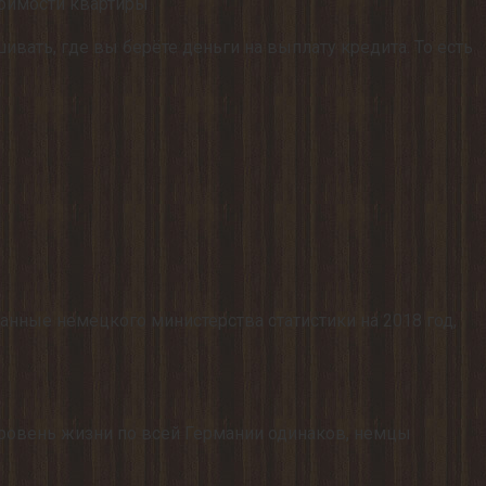
стоимости квартиры
вать, где вы берёте деньги на выплату кредита. То есть
нные немецкого министерства статистики на 2018 год,
 Уровень жизни по всей Германии одинаков, немцы