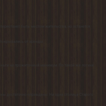
 перестанет быть местом жительства, но останется
ы покрывались от аренды.
 деньги на прожиточный минимум. По такой же логике
ны достаточно оправданы. Ни одна столица Старого