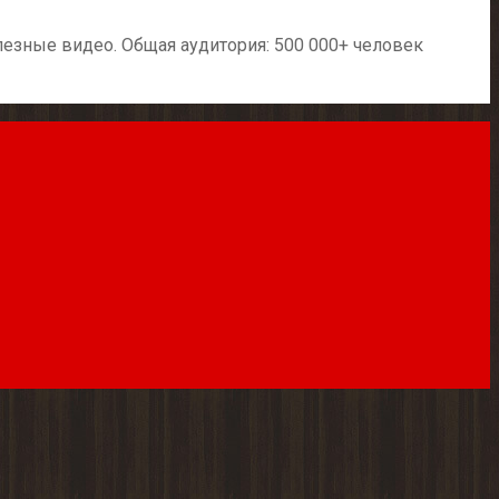
езные видео. Общая аудитория: 500 000+ человек