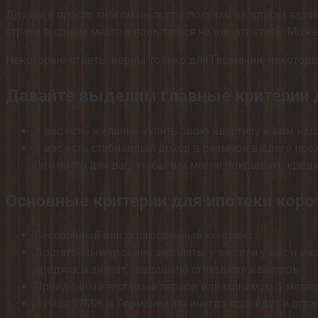
Друзья и просто знакомые после покупки квартиры задаю
страхи в одном месте и попытаться на них ответить. Може
Некоторые ответы верны только для Германии, некотор
Давайте выделим главные критерии 
У вас есть желание купить свою квартиру и вам на
У вас есть стабильный доход в размере вашего пр
(это чисто для вас, чтобы вы могли покрывать креди
Основные критерии для ипотеки коро
Бессрочный или долгосрочный контракт
Достаточный уровень зарплаты у вас или у вас и в
кредита, а значит, граница по стоимости квартиры.
Пройденный тестовый период или минимум 3 месяца
Лучше: ПМЖ в Германии, но иногда подойдёт и огр