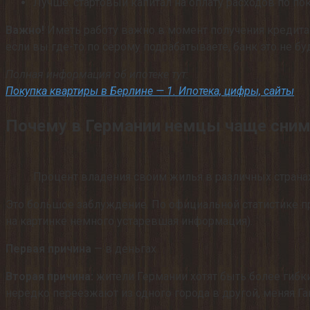
Лучше: стартовый капитал на оплату расходов по по
Важно!
Иметь работу важно в момент получения кредита и
если вы где-то по серому подрабатываете, банк это не буд
Полная информация об ипотеке тут:
Покупка квартиры в Берлине — 1. Ипотека, цифры, сайты
Почему в Германии немцы чаще сним
Процент владения своим жилья в различных страна
Это большое заблуждение. По официальной статистике п
на картинке немного устаревшая информация).
Первая причина
— в деньгах
Вторая причина:
жители Германии хотят быть более гибки
нередко переезжают из одного города в другой, меняя Гам