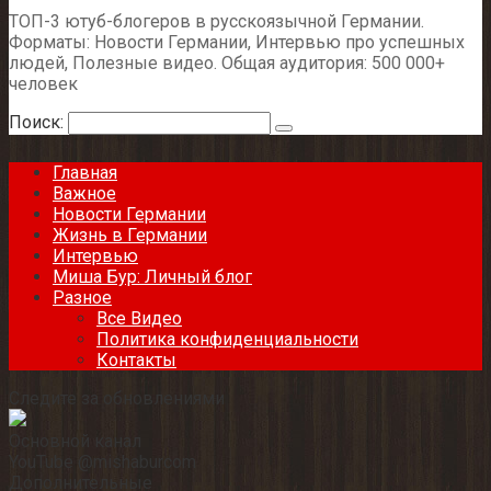
ТОП-3 ютуб-блогеров в русскоязычной Германии.
Форматы: Новости Германии, Интервью про успешных
людей, Полезные видео. Общая аудитория: 500 000+
человек
Поиск:
Главная
Важное
Новости Германии
Жизнь в Германии
Интервью
Миша Бур: Личный блог
Разное
Все Видео
Политика конфиденциальности
Контакты
Следите за обновлениями
Основной канал
YouTube @mishaburcom
Дополнительные