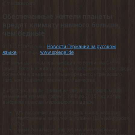
@mishaburcom
Обеспеченные жители планеты
вредят климату намного больше,
чем бедные
01.10.2020
Рубрика:
Новости Германии на русском
языке
Источник:
www.spiegel.de
Согласно расчетам организации по развитию Oxfam,
самый богатые жители мира выбрасывают в атмосферу
более чем в два раза больше вредного углекислого
газа, чем бедная половина человечества.
В отчете основное внимание уделяется важным для
изменения климата годам с 1990 по 2015 год, когда
выбросы во всем мире выросли вдвое:
10% населения мира (630 миллионов человек)
ответственны за более половины (52%) выбросов
CO 2.
Самые богатые из них (63 миллиона человек)