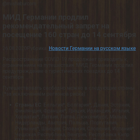
@mishaburcom
МИД Германии продлил
рекомендательный запрет на
посещение 160 стран до 14 сентября
26.08.2020
Рубрика:
Новости Германии на русском языке
Распространение COVID-19 продолжает приводить к
ограничениям на путешествия. МИД Германии продлил
предупреждение о туристических поездках до 14
сентября.
Путешествовать свободно можно в следующие страны
(*за исключением регионов риска):
Страны ЕС
: Бельгия*, Болгария*, Дания, Эстония,
Финляндия, Франция*, Греция, Ирландия, Италия,
Хорватия*, Латвия, Литва, Люксембург, Мальта,
Нидерланды, Австрия, Польша, Португалия,
Румыния*, Швеция, Словакия, Словения, Испания*,
Чешская Республика, Венгрия, Республика Кипр