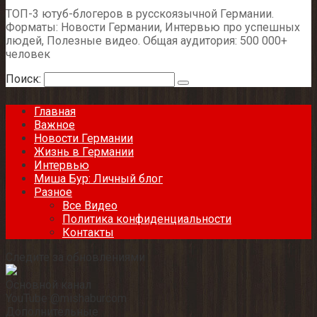
ТОП-3 ютуб-блогеров в русскоязычной Германии.
Форматы: Новости Германии, Интервью про успешных
людей, Полезные видео. Общая аудитория: 500 000+
человек
Поиск:
Главная
Важное
Новости Германии
Жизнь в Германии
Интервью
Миша Бур: Личный блог
Разное
Все Видео
Политика конфиденциальности
Контакты
Следите за обновлениями
Основной канал
YouTube @mishaburcom
Дополнительные