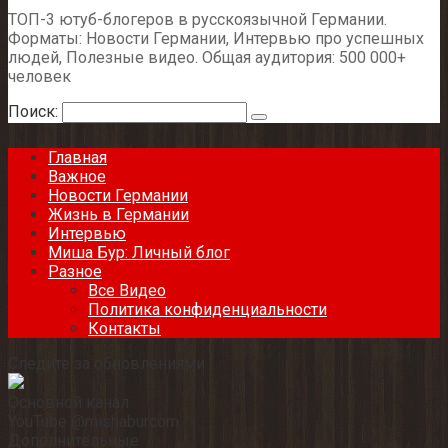
ТОП-3 ютуб-блогеров в русскоязычной Германии.
Форматы: Новости Германии, Интервью про успешных
людей, Полезные видео. Общая аудитория: 500 000+
человек
Поиск:
Главная
Важное
Новости Германии
Жизнь в Германии
Интервью
Миша Бур: Личный блог
Разное
Все Видео
Политика конфиденциальности
Контакты
Следите за обновлениями
Основной канал
YouTube @mishaburcom
Дополнительные