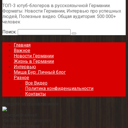
ТОП-3 ютуб-блогеров в русскоязычной Германии.
Форматы: Новости Германии, Интервью про успешных
людей, Полезные видео. Общая аудитория: 500 000+
человек
Поиск:
Главная
Важное
Новости Германии
Жизнь в Германии
Интервью
Миша Бур: Личный блог
Разное
Все Видео
Политика конфиденциальности
Контакты
Следите за обновлениями
Основной канал
YouTube @mishaburcom
Дополнительные